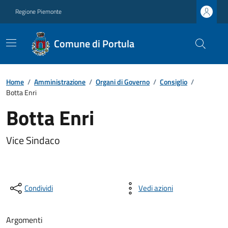
Regione Piemonte
Comune di Portula
Home
/
Amministrazione
/
Organi di Governo
/
Consiglio
/
Botta Enri
Botta Enri
Vice Sindaco
Condividi
Vedi azioni
Argomenti