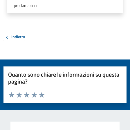
proclamazione
Indietro
Quanto sono chiare le informazioni su questa
pagina?
Valuta da 1 a 5 stelle la pagina
Valuta 1 stelle su 5
Valuta 2 stelle su 5
Valuta 3 stelle su 5
Valuta 4 stelle su 5
Valuta 5 stelle su 5