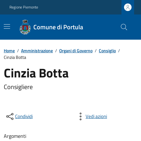
Regione Piemonte
Comune di Portula
Home
/
Amministrazione
/
Organi di Governo
/
Consiglio
/
Cinzia Botta
Cinzia Botta
Consigliere
Condividi
Vedi azioni
Argomenti