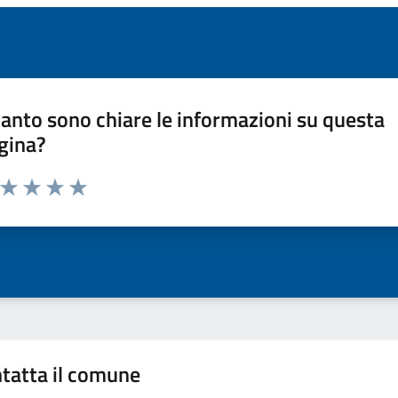
anto sono chiare le informazioni su questa
gina?
a da 1 a 5 stelle la pagina
ta 1 stelle su 5
Valuta 2 stelle su 5
Valuta 3 stelle su 5
Valuta 4 stelle su 5
Valuta 5 stelle su 5
tatta il comune