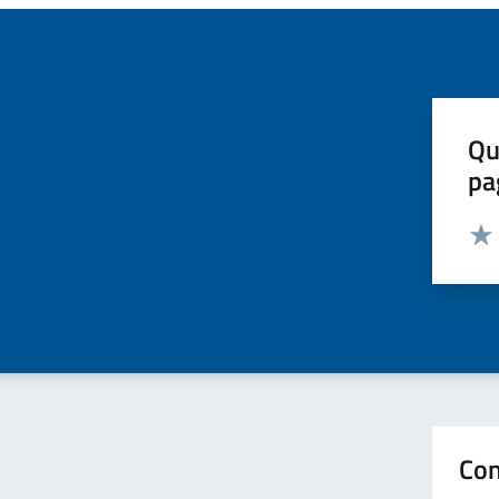
Qu
pa
Valut
Valu
Con