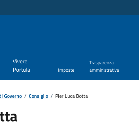
Vivere
Trasparenza
Portula
Imposte
amministrativa
di Governo
/
Consiglio
/
Pier Luca Botta
tta