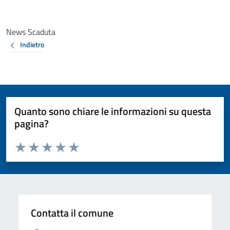
News Scaduta
Indietro
Quanto sono chiare le informazioni su questa
pagina?
Valuta da 1 a 5 stelle la pagina
Valuta 1 stelle su 5
Valuta 2 stelle su 5
Valuta 3 stelle su 5
Valuta 4 stelle su 5
Valuta 5 stelle su 5
Contatta il comune