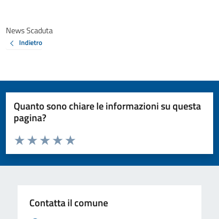
News Scaduta
Indietro
Quanto sono chiare le informazioni su questa
pagina?
Valuta da 1 a 5 stelle la pagina
Valuta 1 stelle su 5
Valuta 2 stelle su 5
Valuta 3 stelle su 5
Valuta 4 stelle su 5
Valuta 5 stelle su 5
Contatta il comune