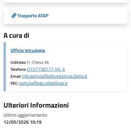
Trasporto ATAP
A cura di
Ufficio Istruzione
Indirizzo:
Fr. Chiesa 36
0157158177 Int. 4
Telefono:
trib.portula@ptb.provincia.biella.it
Email:
portula@pec.ptbiellese.it
PEC:
Ulteriori Informazioni
Ultimo aggiornamento
12/05/2026 10:19