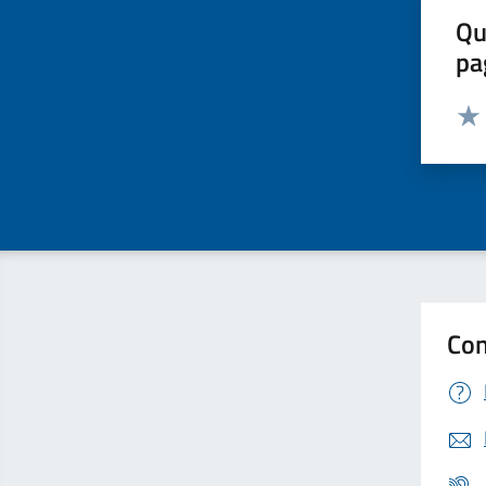
Qu
pa
Valut
Valu
Con