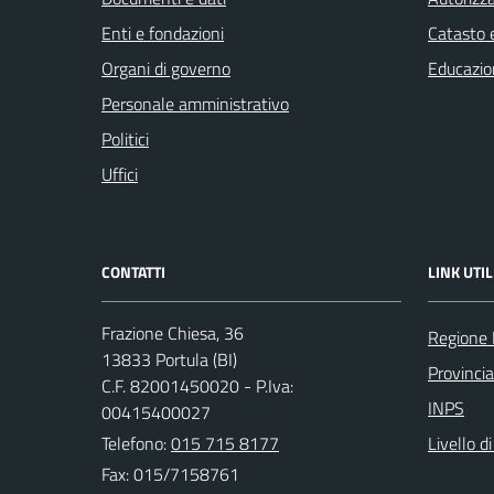
Enti e fondazioni
Catasto e
Organi di governo
Educazio
Personale amministrativo
Politici
Uffici
CONTATTI
LINK UTIL
Frazione Chiesa, 36
Regione
13833 Portula (BI)
Provincia
C.F. 82001450020 - P.Iva:
INPS
00415400027
Telefono:
015 715 8177
Livello d
Fax: 015/7158761