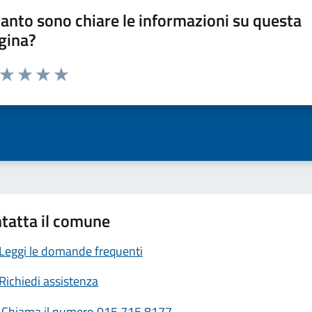
anto sono chiare le informazioni su questa
gina?
a da 1 a 5 stelle la pagina
ta 1 stelle su 5
Valuta 2 stelle su 5
Valuta 3 stelle su 5
Valuta 4 stelle su 5
Valuta 5 stelle su 5
tatta il comune
Leggi le domande frequenti
Richiedi assistenza
Chiama il numero 015 715 8177