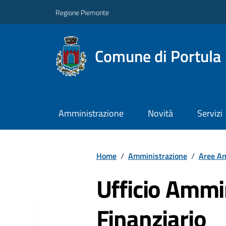
Regione Piemonte
Comune di Portula
Amministrazione
Novità
Servizi
Home
/
Amministrazione
/
Aree Am
Ufficio Ammi
Finanziario