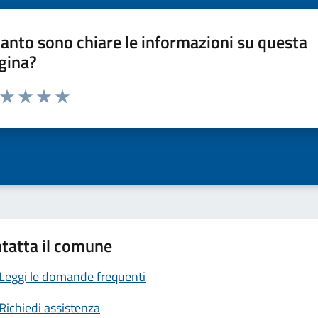
anto sono chiare le informazioni su questa
gina?
a da 1 a 5 stelle la pagina
ta 1 stelle su 5
Valuta 2 stelle su 5
Valuta 3 stelle su 5
Valuta 4 stelle su 5
Valuta 5 stelle su 5
tatta il comune
Leggi le domande frequenti
Richiedi assistenza