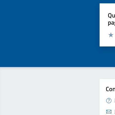
Qu
pa
Valut
Valu
Con