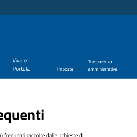
Vivere
Trasparenza
Portula
Imposte
amministrativa
equenti
 frequenti raccolte dalle richieste di