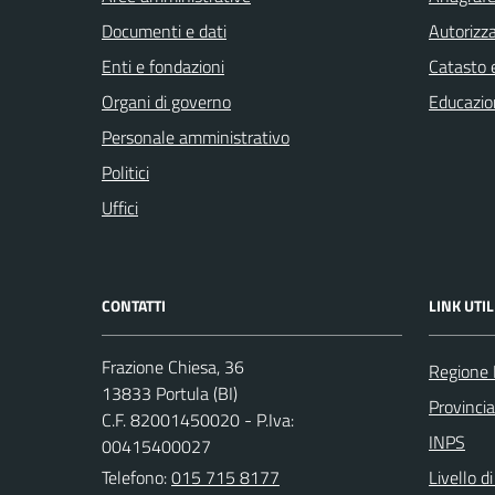
Documenti e dati
Autorizza
Enti e fondazioni
Catasto e
Organi di governo
Educazio
Personale amministrativo
Politici
Uffici
CONTATTI
LINK UTIL
Frazione Chiesa, 36
Regione
13833 Portula (BI)
Provincia
C.F. 82001450020 - P.Iva:
INPS
00415400027
Telefono:
015 715 8177
Livello d