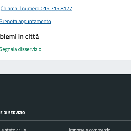
Chiama il numero 015 715 8177
Prenota appuntamento
blemi in città
Segnala disservizio
E DI SERVIZIO
e stato civile
Imprese e commercio