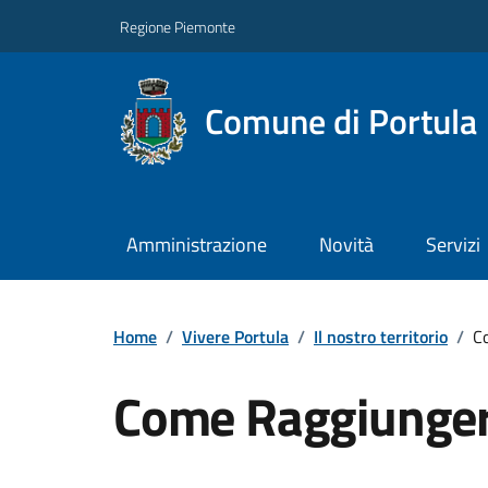
Regione Piemonte
Comune di Portula
Amministrazione
Novità
Servizi
Home
/
Vivere Portula
/
Il nostro territorio
/
C
Come Raggiunger