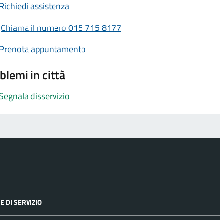
Richiedi assistenza
Chiama il numero 015 715 8177
Prenota appuntamento
blemi in città
Segnala disservizio
E DI SERVIZIO