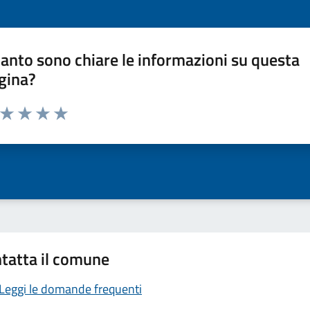
anto sono chiare le informazioni su questa
gina?
a da 1 a 5 stelle la pagina
ta 1 stelle su 5
Valuta 2 stelle su 5
Valuta 3 stelle su 5
Valuta 4 stelle su 5
Valuta 5 stelle su 5
tatta il comune
Leggi le domande frequenti