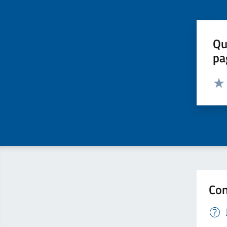
Qu
pa
Valut
Valu
Con