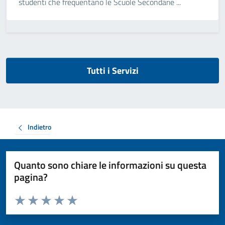
studenti che frequentano le Scuole Secondarie ...
Tutti i Servizi
Indietro
Quanto sono chiare le informazioni su questa
pagina?
Valuta da 1 a 5 stelle la pagina
Valuta 1 stelle su 5
Valuta 2 stelle su 5
Valuta 3 stelle su 5
Valuta 4 stelle su 5
Valuta 5 stelle su 5