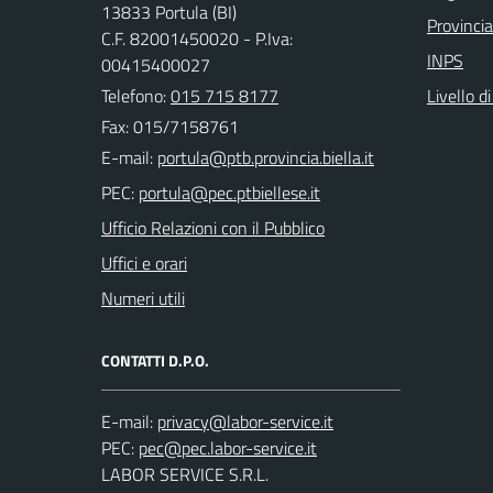
13833 Portula (BI)
Provincia
C.F. 82001450020 - P.Iva:
INPS
00415400027
Telefono:
015 715 8177
Livello d
Fax: 015/7158761
E-mail:
PEC:
Ufficio Relazioni con il Pubblico
Uffici e orari
Numeri utili
CONTATTI D.P.O.
E-mail:
PEC:
LABOR SERVICE S.R.L.