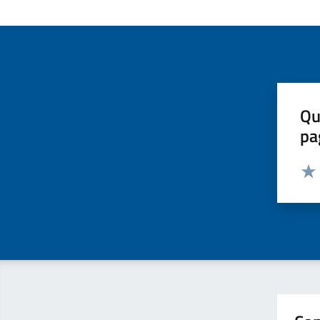
Qu
pa
Valut
Valu