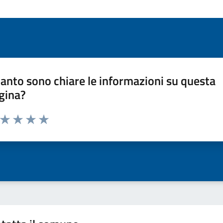
anto sono chiare le informazioni su questa
gina?
a da 1 a 5 stelle la pagina
ta 1 stelle su 5
Valuta 2 stelle su 5
Valuta 3 stelle su 5
Valuta 4 stelle su 5
Valuta 5 stelle su 5