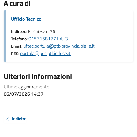
A cura di
Ufficio Tecnico
Indirizzo:
Fr. Chiesa n. 36
0157158177 Int. 3
Telefono:
uftec.portula@ptb.provincia.biella.it
Email:
portula@pec.ptbiellese.it
PEC:
Ulteriori Informazioni
Ultimo aggiornamento
06/07/2026 14:37
Indietro