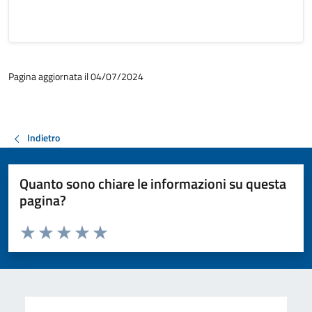
Pagina aggiornata il 04/07/2024
Indietro
Quanto sono chiare le informazioni su questa
pagina?
Valuta da 1 a 5 stelle la pagina
Valuta 1 stelle su 5
Valuta 2 stelle su 5
Valuta 3 stelle su 5
Valuta 4 stelle su 5
Valuta 5 stelle su 5