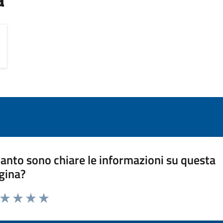
anto sono chiare le informazioni su questa
gina?
a da 1 a 5 stelle la pagina
ta 1 stelle su 5
Valuta 2 stelle su 5
Valuta 3 stelle su 5
Valuta 4 stelle su 5
Valuta 5 stelle su 5