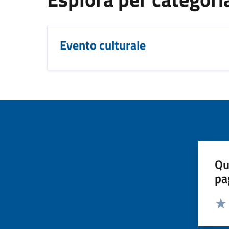
Evento culturale
Qu
pa
Valut
Valu