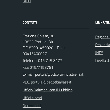
Uffici
CONTATTI
LINK UTIL
Frazione Chiesa, 36
Regione
13833 Portula (BI)
Provincia
C.F. 82001450020 - P.Iva:
INPS
00415400027
Telefono:
015 715 8177
Livello d
Fax: 015/7158761
E-mail:
PEC:
Ufficio Relazioni con il Pubblico
Uffici e orari
Numeri utili