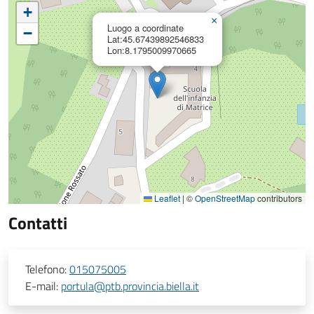
+
×
Luogo a coordinate
−
Lat:45.67439892546833
Lon:8.1795009970665
Leaflet
|
©
OpenStreetMap
contributors
Contatti
Telefono:
015075005
E-mail:
portula@ptb.provincia.biella.it