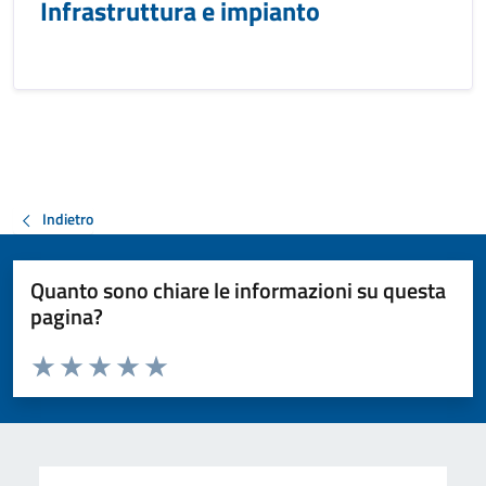
Infrastruttura e impianto
Indietro
Quanto sono chiare le informazioni su questa
pagina?
Valuta da 1 a 5 stelle la pagina
Valuta 1 stelle su 5
Valuta 2 stelle su 5
Valuta 3 stelle su 5
Valuta 4 stelle su 5
Valuta 5 stelle su 5