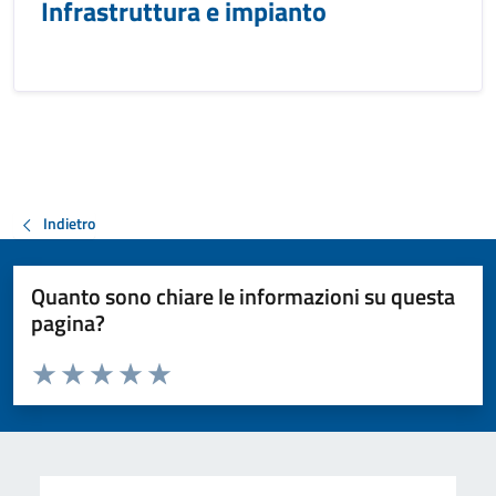
Infrastruttura e impianto
Indietro
Quanto sono chiare le informazioni su questa
pagina?
Valuta da 1 a 5 stelle la pagina
Valuta 1 stelle su 5
Valuta 2 stelle su 5
Valuta 3 stelle su 5
Valuta 4 stelle su 5
Valuta 5 stelle su 5