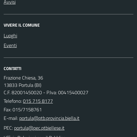
Avvisi
VIVERE IL COMUNE
Luoghi
Eventi
CONTATTI
Frazione Chiesa, 36
13833 Portula (BI)
C.F. 82001450020 - P.Iva: 00415400027
Telefono:
015 715 8177
Fax: 015/7158761
E-mail:
PEC: