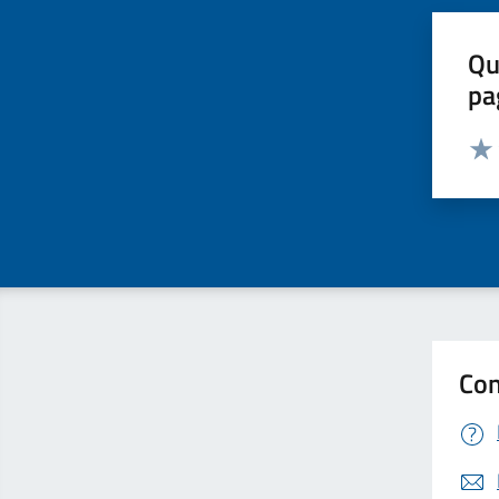
Qu
pa
Valut
Valu
Con