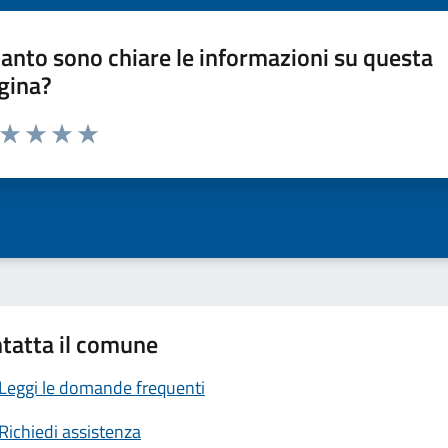
anto sono chiare le informazioni su questa
gina?
a da 1 a 5 stelle la pagina
ta 1 stelle su 5
Valuta 2 stelle su 5
Valuta 3 stelle su 5
Valuta 4 stelle su 5
Valuta 5 stelle su 5
tatta il comune
Leggi le domande frequenti
Richiedi assistenza