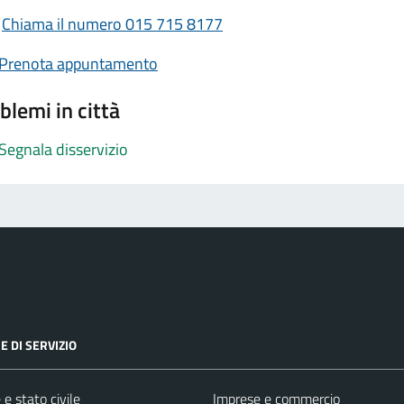
Chiama il numero 015 715 8177
Prenota appuntamento
blemi in città
Segnala disservizio
E DI SERVIZIO
e stato civile
Imprese e commercio