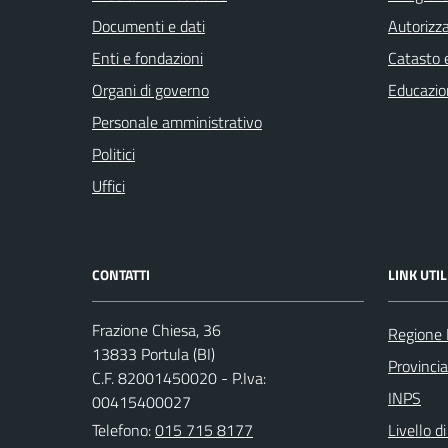
Documenti e dati
Autorizza
Enti e fondazioni
Catasto e
Organi di governo
Educazio
Personale amministrativo
Politici
Uffici
CONTATTI
LINK UTIL
Frazione Chiesa, 36
Regione
13833 Portula (BI)
Provincia
C.F. 82001450020 - P.Iva:
INPS
00415400027
Telefono:
015 715 8177
Livello d