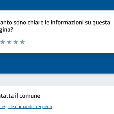
anto sono chiare le informazioni su questa
gina?
a da 1 a 5 stelle la pagina
ta 1 stelle su 5
Valuta 2 stelle su 5
Valuta 3 stelle su 5
Valuta 4 stelle su 5
Valuta 5 stelle su 5
tatta il comune
Leggi le domande frequenti