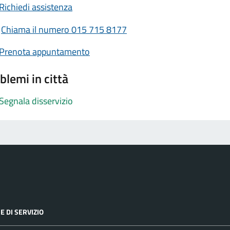
Richiedi assistenza
Chiama il numero 015 715 8177
Prenota appuntamento
blemi in città
Segnala disservizio
E DI SERVIZIO