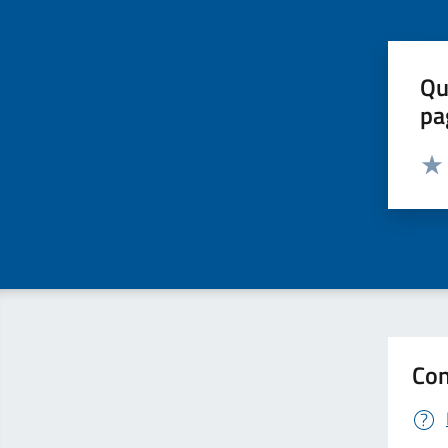
Qu
pa
Valut
Valu
Con