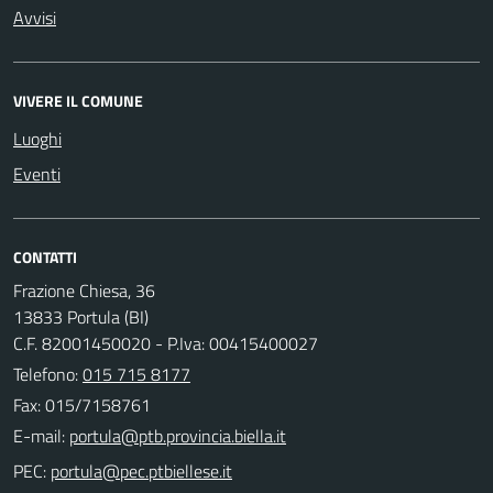
Avvisi
VIVERE IL COMUNE
Luoghi
Eventi
CONTATTI
Frazione Chiesa, 36
13833 Portula (BI)
C.F. 82001450020 - P.Iva: 00415400027
Telefono:
015 715 8177
Fax: 015/7158761
E-mail:
PEC: