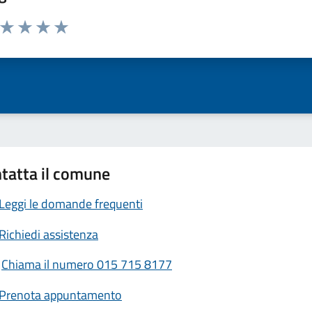
a da 1 a 5 stelle la pagina
ta 1 stelle su 5
Valuta 2 stelle su 5
Valuta 3 stelle su 5
Valuta 4 stelle su 5
Valuta 5 stelle su 5
tatta il comune
Leggi le domande frequenti
Richiedi assistenza
Chiama il numero 015 715 8177
Prenota appuntamento