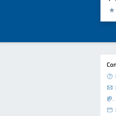
Valut
Valu
Con