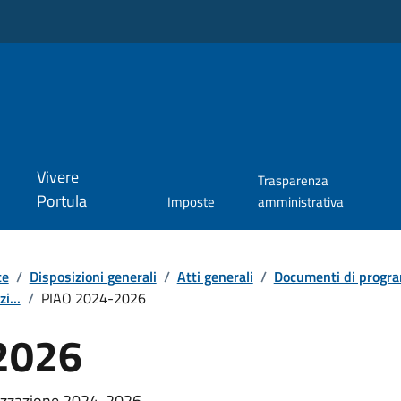
Vivere
Trasparenza
Portula
Imposte
amministrativa
te
/
Disposizioni generali
/
Atti generali
/
Documenti di progra
i...
/
PIAO 2024-2026
2026
anizzazione 2024-2026