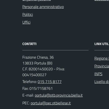
Personale amministrativo
Politici
Uffici
CONTATTI
LINK UTIL
Frazione Chiesa, 36
Regione
13833 Portula (BI)
Provincia
C.F. 82001450020 - P.Iva:
INPS
00415400027
Telefono:
015 715 8177
Livello d
Fax: 015/7158761
E-mail:
PEC: