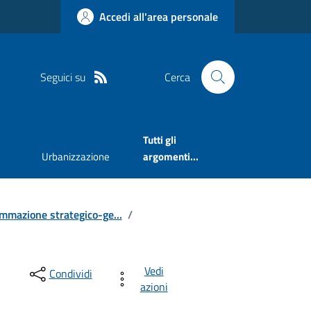
Accedi all'area personale
Seguici su
Cerca
Tutti gli
Urbanizzazione
argomenti...
mmazione strategico-ge...
/
Vedi
Condividi
azioni