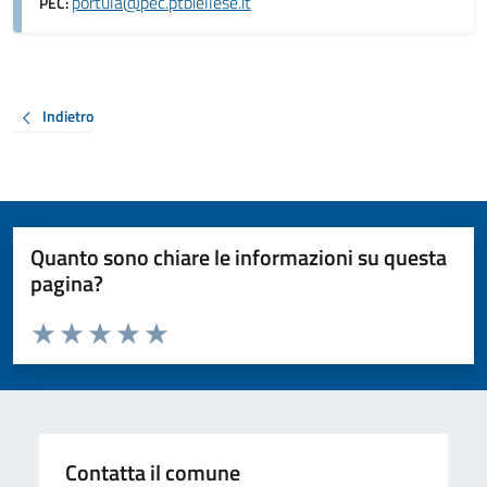
portula@pec.ptbiellese.it
PEC:
Indietro
Quanto sono chiare le informazioni su questa
pagina?
Valuta da 1 a 5 stelle la pagina
Valuta 1 stelle su 5
Valuta 2 stelle su 5
Valuta 3 stelle su 5
Valuta 4 stelle su 5
Valuta 5 stelle su 5
Contatta il comune