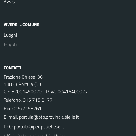
Avvisi
VIVERE IL COMUNE
Luoghi
Eventi
CONTATTI
Frazione Chiesa, 36
13833 Portula (BI)
C.F. 82001450020 - P.Iva: 00415400027
Telefono:
015 715 8177
Fax: 015/7158761
E-mail:
PEC: