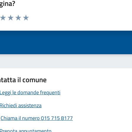
gina?
a da 1 a 5 stelle la pagina
ta 1 stelle su 5
Valuta 2 stelle su 5
Valuta 3 stelle su 5
Valuta 4 stelle su 5
Valuta 5 stelle su 5
tatta il comune
Leggi le domande frequenti
Richiedi assistenza
Chiama il numero 015 715 8177
Prenota appuntamento