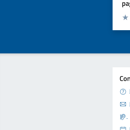
pa
Valut
Valu
Con