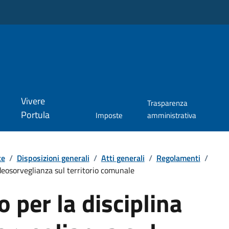
Vivere
Trasparenza
Portula
Imposte
amministrativa
te
/
Disposizioni generali
/
Atti generali
/
Regolamenti
/
deosorveglianza sul territorio comunale
per la disciplina