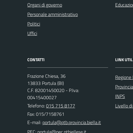
Organi di governo
Educazio
Personale amministrativo
Politici
Uffici
CONTATTI
LINK UTIL
Frazione Chiesa, 36
Regione
13833 Portula (BI)
Provincia
C.F. 82001450020 - P.Iva:
INPS
00415400027
Telefono:
015 715 8177
Livello d
Fax: 015/7158761
E-mail:
PEC: