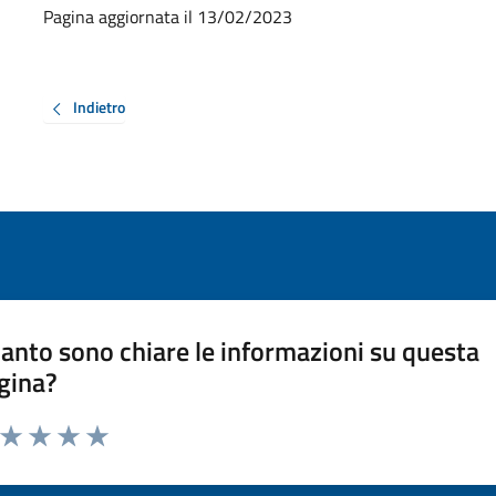
Pagina aggiornata il 13/02/2023
Indietro
anto sono chiare le informazioni su questa
gina?
a da 1 a 5 stelle la pagina
ta 1 stelle su 5
Valuta 2 stelle su 5
Valuta 3 stelle su 5
Valuta 4 stelle su 5
Valuta 5 stelle su 5