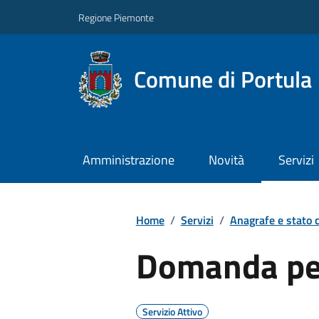
Regione Piemonte
Comune di Portula
Amministrazione
Novità
Servizi
Home
/
Servizi
/
Anagrafe e stato c
Domanda per
Servizio Attivo