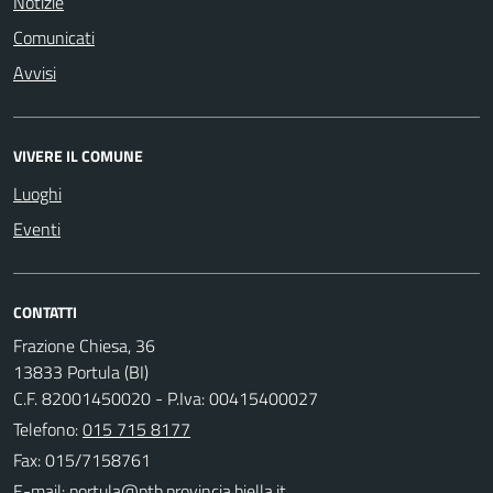
Notizie
Comunicati
Avvisi
VIVERE IL COMUNE
Luoghi
Eventi
CONTATTI
Frazione Chiesa, 36
13833 Portula (BI)
C.F. 82001450020 - P.Iva: 00415400027
Telefono:
015 715 8177
Fax: 015/7158761
E-mail: