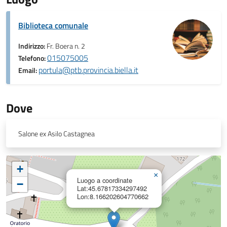
Biblioteca comunale
Indirizzo:
Fr. Boera n. 2
015075005
Telefono:
portula@ptb.provincia.biella.it
Email:
Dove
Salone ex Asilo Castagnea
+
×
Luogo a coordinate
−
Lat:45.67817334297492
Lon:8.166202604770662