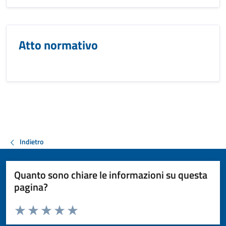
Atto normativo
Indietro
Quanto sono chiare le informazioni su questa
pagina?
Valuta da 1 a 5 stelle la pagina
Valuta 1 stelle su 5
Valuta 2 stelle su 5
Valuta 3 stelle su 5
Valuta 4 stelle su 5
Valuta 5 stelle su 5