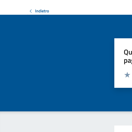
Indietro
Qu
pa
Valut
Valu