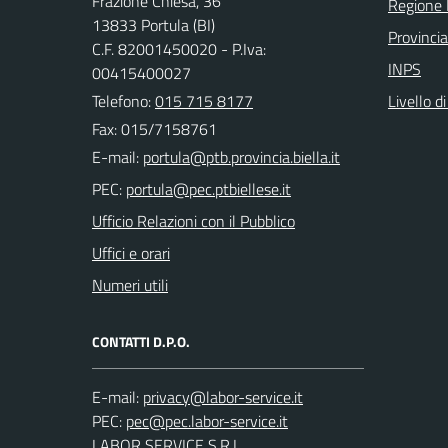
Frazione Chiesa, 36
Regione
13833 Portula (BI)
Provincia
C.F. 82001450020 - P.Iva:
INPS
00415400027
Telefono:
015 715 8177
Livello d
Fax: 015/7158761
E-mail:
PEC:
Ufficio Relazioni con il Pubblico
Uffici e orari
Numeri utili
CONTATTI D.P.O.
E-mail:
PEC:
LABOR SERVICE S.R.L.