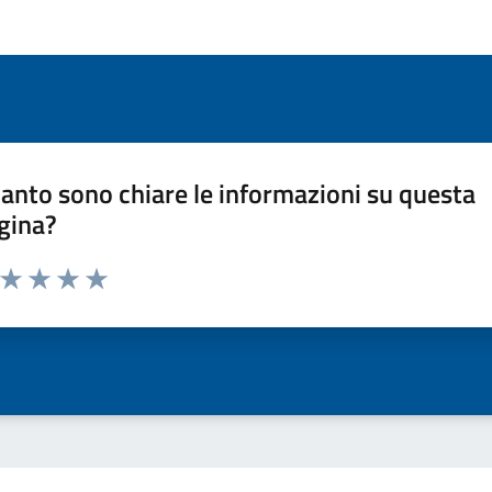
anto sono chiare le informazioni su questa
gina?
a da 1 a 5 stelle la pagina
ta 1 stelle su 5
Valuta 2 stelle su 5
Valuta 3 stelle su 5
Valuta 4 stelle su 5
Valuta 5 stelle su 5