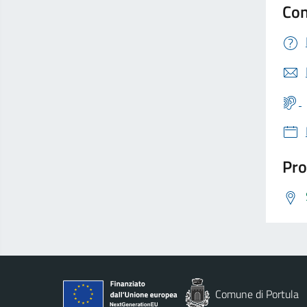
Con
Pro
Comune di Portula