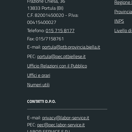
Frazione Chiesa, 36
Regione
13833 Portula (BI)
Provincia
C.F. 82001450020 - P.Iva:
INPS
00415400027
Telefono:
015 715 8177
Livello d
Fax: 015/7158761
E-mail:
PEC:
Ufficio Relazioni con il Pubblico
Uffici e orari
Numeri utili
CONTATTI D.P.O.
E-mail:
PEC:
LABOR SERVICE S.R.L.