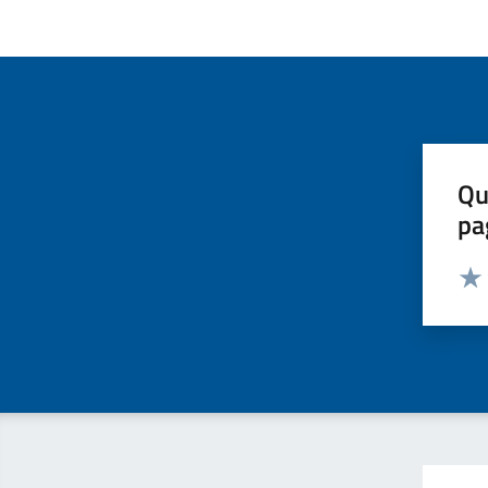
Qu
pa
Valut
Valu