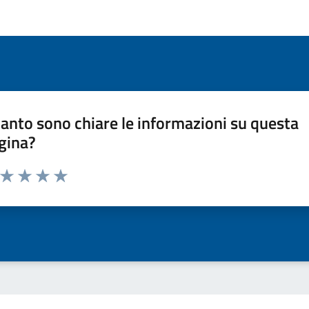
anto sono chiare le informazioni su questa
gina?
a da 1 a 5 stelle la pagina
ta 1 stelle su 5
Valuta 2 stelle su 5
Valuta 3 stelle su 5
Valuta 4 stelle su 5
Valuta 5 stelle su 5