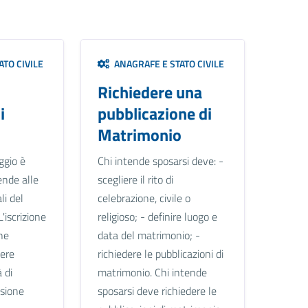
TO CIVILE
ANAGRAFE E STATO CIVILE
Richiedere una
i
pubblicazione di
Matrimonio
ggio è
Chi intende sposarsi deve: -
ende alle
scegliere il rito di
li del
celebrazione, civile o
L'iscrizione
religioso; - definire luogo e
ne
data del matrimonio; -
sere
richiedere le pubblicazioni di
 di
matrimonio. Chi intende
asione
sposarsi deve richiedere le