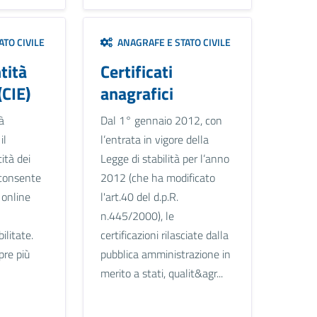
TO CIVILE
ANAGRAFE E STATO CIVILE
tità
Certificati
(CIE)
anagrafici
à
Dal 1° gennaio 2012, con
il
l’entrata in vigore della
ità dei
Legge di stabilità per l’anno
e consente
2012 (che ha modificato
i online
l'art.40 del d.p.R.
n.445/2000), le
ilitate.
certificazioni rilasciate dalla
pre più
pubblica amministrazione in
merito a stati, qualit&agr...