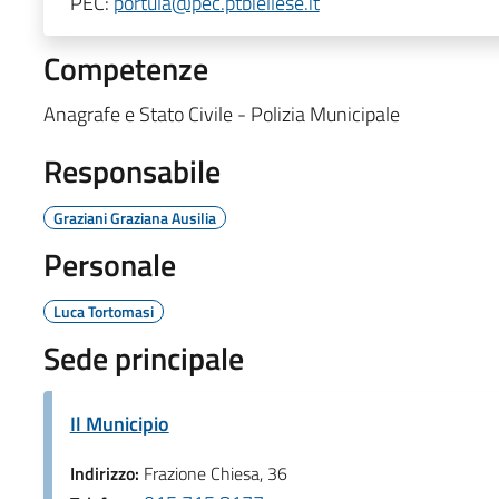
PEC:
portula@pec.ptbiellese.it
Competenze
Anagrafe e Stato Civile - Polizia Municipale
Responsabile
Graziani Graziana Ausilia
Personale
Luca Tortomasi
Sede principale
Il Municipio
Indirizzo:
Frazione Chiesa, 36