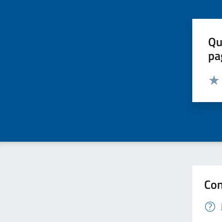
Qu
pa
Valut
Valu
Con