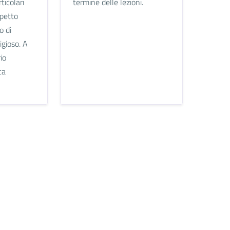
ticolari
termine delle lezioni.
spetto
o di
igioso. A
io
ca