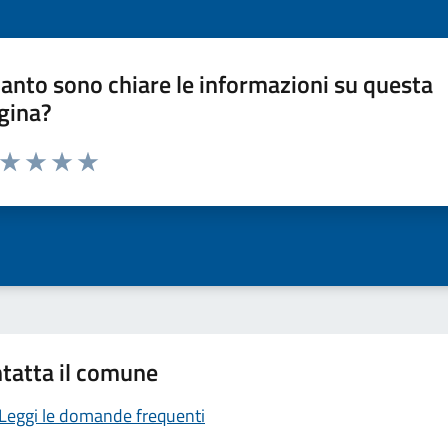
anto sono chiare le informazioni su questa
gina?
a da 1 a 5 stelle la pagina
ta 1 stelle su 5
Valuta 2 stelle su 5
Valuta 3 stelle su 5
Valuta 4 stelle su 5
Valuta 5 stelle su 5
tatta il comune
Leggi le domande frequenti