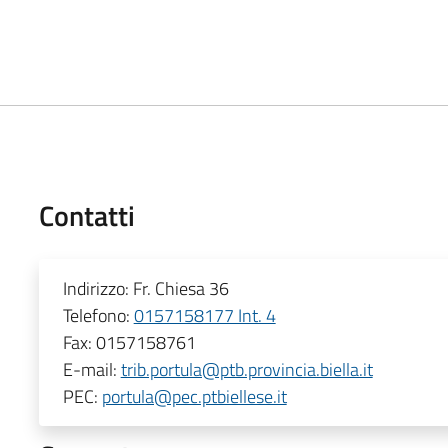
Contatti
Indirizzo:
Fr. Chiesa 36
Telefono:
0157158177 Int. 4
Fax:
0157158761
E-mail:
trib.portula@ptb.provincia.biella.it
PEC:
portula@pec.ptbiellese.it